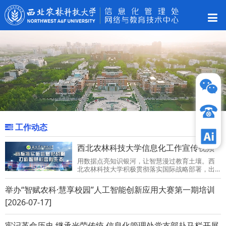
工作动态
更多 »
西北农林科技大学信息化工作宣传视频
用数据点亮知识银河，让智慧漫过教育土壤。西
北农林科技大学积极贯彻落实国际战略部署，出
台《西北农林科技大学关于实施信息化战略加快
创建世界一流农...
举办“智赋农科·慧享校园”人工智能创新应用大赛第一期培训
[2026-07-17]
牢记革命历史 继承光荣传统 信息化管理处党支部赴马栏开展