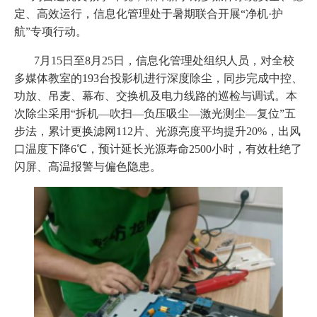
定、高效运行，信息化管理处于暑期联合开展“净机·护
航”专项行动。
7月15日至8月25日，信息化管理处组织人员，对全校
多媒体教室的193台投影机进行深度除尘，同步完成中控、
功放、吊麦、幕布、交换机及电力线路的巡检与调试。本
次除尘采用“拆机—吹扫—负压吸尘—激光测尘—复位”五
步法，累计更换滤网112片、光源亮度平均提升20%，出风
口温度下降6℃，预计延长光源寿命2500小时，有效杜绝了
闪屏、高温报警与偏色隐患。