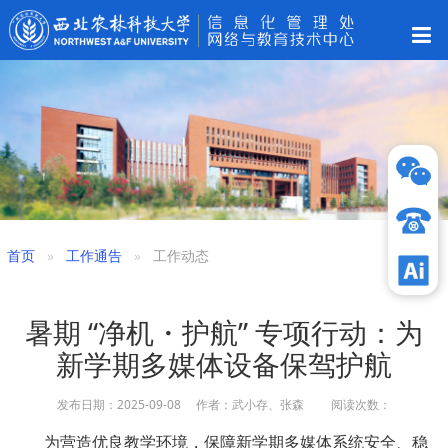
首页
工作通告
工作动态
暑期 “净机・护航” 专项行动：为
新学期多媒体设备保驾护航
发布日期：2025-09-08 作者：武小存、张森 阅读次数：
为营造优良教学环境，保障新学期多媒体系统安全、稳